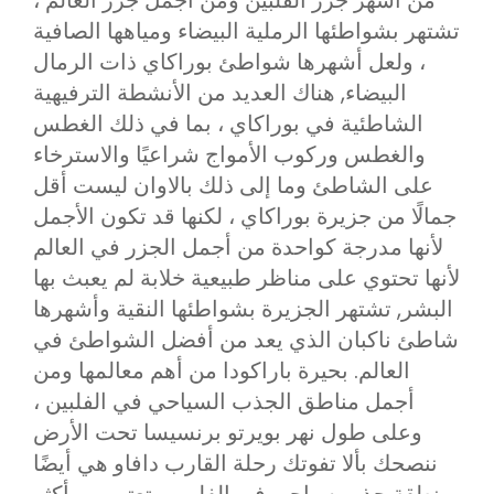
من أشهر جزر الفلبين ومن أجمل جزر العالم ،
تشتهر بشواطئها الرملية البيضاء ومياهها الصافية
، ولعل أشهرها شواطئ بوراكاي ذات الرمال
البيضاء, هناك العديد من الأنشطة الترفيهية
الشاطئية في بوراكاي ، بما في ذلك الغطس
والغطس وركوب الأمواج شراعيًا والاسترخاء
على الشاطئ وما إلى ذلك بالاوان ليست أقل
جمالًا من جزيرة بوراكاي ، لكنها قد تكون الأجمل
لأنها مدرجة كواحدة من أجمل الجزر في العالم
لأنها تحتوي على مناظر طبيعية خلابة لم يعبث بها
البشر, تشتهر الجزيرة بشواطئها النقية وأشهرها
شاطئ ناكبان الذي يعد من أفضل الشواطئ في
العالم. بحيرة باراكودا من أهم معالمها ومن
أجمل مناطق الجذب السياحي في الفلبين ،
وعلى طول نهر بويرتو برنسيسا تحت الأرض
ننصحك بألا تفوتك رحلة القارب دافاو هي أيضًا