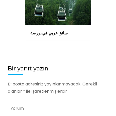
سائق عربي في بورصة
Bir yanıt yazın
E-posta adresiniz yayınlanmayacak.
Gerekli
alanlar
*
ile işaretlenmişlerdir
Yorum