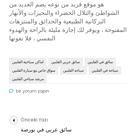
هو موقع فريد من نوعه يضم العديد من
الشواطئ والتلال الخضراء والبحيرات والأنهار
البركانية الطبيعية والحدائق والمنتزهات
المفتوحة ، ويوفر لك إجازة مليئة بالراحة والهدوء
النفسي ، فلا تفوتها
سائق في الفلبين
سائق عربي الفلبين
اماكن سياحية الفلبين
سياحة في الفلبين
سياحة الفلبين
سواق خاص مع سيارة الفلبين
مرشد سياحي الفلبين
السياحة
bir yorum yapın
في
الفلبين
için
Yazı
Önceki Yazı
dolaşımı
سائق عربي في بورصة