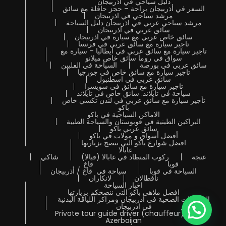
دليل سياحي في اذربيجان
السفر في أذربيجان براحة – حجز حافلة مع سائق
مرشد سياحي في اذربيجان
مرشد سياحي عربي في اذربيجان دليل السياحة
سائق عربي في اذربيجان
سائق خاص عربي مع سيارة في اذربيجان
تاجير سيارة مع سائق عربي في فرنسا
تاجير سيارة مع سائق عربي في ايطاليا – سيارة مع
سواق في روما سائق خاص ميلانو
سائق عربي في بورصة
السياحة في الفلبين
تاجير سيارة مع سائق خاص في جورجيا
سائق عربي في اسطنبول
تاجير سيارة مع سائق في سويسرا
سياحة في تايلاند. سائق خاص في تايلاند
تأجير سيارة مع سائق عربي في لندن تكسي خاص
باكو
الاماكن السياحية في باكو
البراكين الطينية في قوبوستان والسياحة الطبية
سائق عربي باكو
أفضل أسواق و مولات في باكو
افضل شوارع باكو التي تنصح بزيارتها
غابالا
غنجة
ركوب المنطاد في غابالا (قبالا)
شاكي
قوبا
قاخ
السياحة في قوبا
سياحة في قاخ / أذربيجان
نافطالان
لانكاران
اخبار السياحة
افضل ملاهي باكو التي ننصحكم بزيارتها
المنتجعات الصحية فى أذربيجان ومراكز اللياقة البدنية
في اذربيجان
Private tour guide driver (chauffeur) in
Azerbaijan