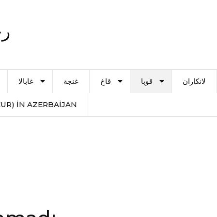
رح
لانكاران
قوبا
قاخ
غنجة
غابالا
UR) IN AZERBAIJAN