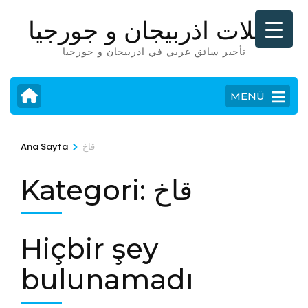
İçeriğe
رحلات اذربيجان و جورجيا
atla
(Enter
تأجير سائق عربي في اذربيجان و جورجيا
tuşuna
basın)
MENÜ
>
قاخ
Ana Sayfa
قاخ
Kategori:
Hiçbir şey
bulunamadı