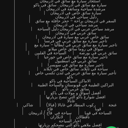
استئجار سيارة مع سائق في اذربيجان
سيارة مع سائق في أذربيجان . سائق في باكو
مرشدة سياحية وسائقة في اذربيجان
سيارة سائق خاص في اذربيجان
دليل سياحي في اذربيجان
السفر في أذربيجان براحة – حجز حافلة مع سائق
مرشد سياحي في اذربيجان
مرشد سياحي عربي في اذربيجان دليل السياحة
سائق عربي في اذربيجان
سائق خاص عربي مع سيارة في اذربيجان
تاجير سيارة مع سائق عربي في فرنسا
تاجير سيارة مع سائق عربي في ايطاليا – سيارة مع
سواق في روما سائق خاص ميلانو
سائق عربي في بورصة
السياحة في الفلبين
تاجير سيارة مع سائق خاص في جورجيا
سائق عربي في اسطنبول
تاجير سيارة مع سائق في سويسرا
سياحة في تايلاند. سائق خاص في تايلاند
تأجير سيارة مع سائق عربي في لندن تكسي خاص
باكو
الاماكن السياحية في باكو
البراكين الطينية في قوبوستان والسياحة الطبية
سائق عربي باكو
أفضل أسواق و مولات في باكو
افضل شوارع باكو التي تنصح بزيارتها
غابالا
غنجة
ركوب المنطاد في غابالا (قبالا)
شاكي
قوبا
قاخ
السياحة في قوبا
سياحة في قاخ / أذربيجان
نافطالان
لانكاران
اخبار السياحة
افضل ملاهي باكو التي ننصحكم بزيارتها