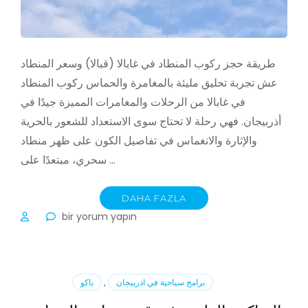
طريقة حجز ركوب المنطاد في غابالا (قبالا) وسعر المنطاد
عش تجربة تحليق مليئة بالمغامرة والحماس ركوب المنطاد
في غابالا من الرحلات والمغامرات المميزة جيدًا في
أذربيجان. فهي رحلة لا تحتاج سوى الاستعداد للشعور بالحرية
والإثارة والانغماس في تفاصيل الكون على ظهر منطاد
سحري، مبتعدًا على …
DAHA FAZLA
ركوب
bir yorum yapın
المنطاد
في
غابالا
(قبالا)
برامج سياحية في اذربيجان
,
باكو
için