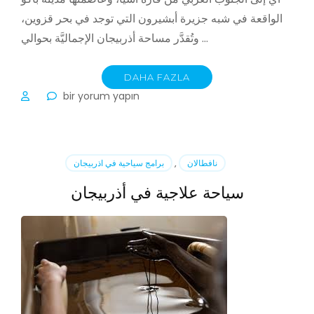
الواقعة في شبه جزيرة أبشيرون التي توجد في بحر قزوين،
وتُقدَّر مساحة أذربيجان الإجماليَّة بحوالي …
DAHA FAZLA
معلومات
bir yorum yapın
عامة
عن
اذربيجان
için
نافطالان
,
برامج سياحية في اذربيجان
سياحة علاجية في أذربيجان