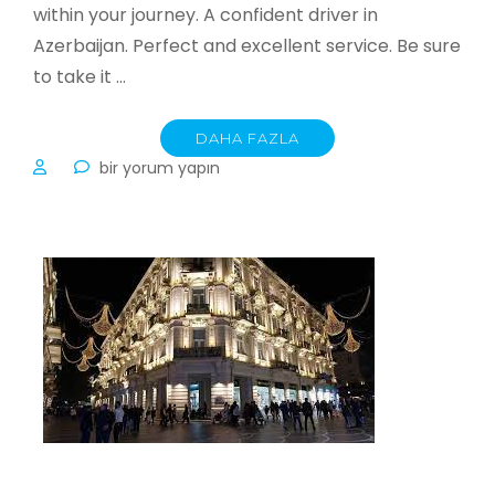
within your journey. A confident driver in
Azerbaijan. Perfect and excellent service. Be sure
to take it …
DAHA FAZLA
Private
bir yorum yapın
tour
guide
driver
(chauffeur)
in
Azerbaijan
için