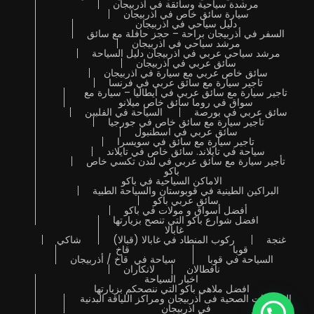
مرشدة سياحية وسائقة في اذربيجان
سيارة سائق خاص في اذربيجان
دليل سياحي في اذربيجان
السفر في أذربيجان براحة – حجز حافلة مع سائق
مرشد سياحي في اذربيجان
مرشد سياحي عربي في اذربيجان دليل السياحة
سائق عربي في اذربيجان
سائق خاص عربي مع سيارة في اذربيجان
تاجير سيارة مع سائق عربي في فرنسا
تاجير سيارة مع سائق عربي في ايطاليا – سيارة مع
سواق في روما سائق خاص ميلانو
سائق عربي في بورصة
السياحة في الفلبين
تاجير سيارة مع سائق خاص في جورجيا
سائق عربي في اسطنبول
تاجير سيارة مع سائق في سويسرا
سياحة في تايلاند. سائق خاص في تايلاند
تأجير سيارة مع سائق عربي في لندن تكسي خاص
باكو
الاماكن السياحية في باكو
البراكين الطينية في قوبوستان والسياحة الطبية
سائق عربي باكو
أفضل أسواق و مولات في باكو
افضل شوارع باكو التي تنصح بزيارتها
غابالا
غنجة
ركوب المنطاد في غابالا (قبالا)
شاكي
قوبا
قاخ
السياحة في قوبا
سياحة في قاخ / أذربيجان
نافطالان
لانكاران
اخبار السياحة
افضل ملاهي باكو التي ننصحكم بزيارتها
المنتجعات الصحية فى أذربيجان ومراكز اللياقة البدنية
في اذربيجان