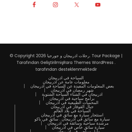
Tour Package |
.
رحلات اذربيجان و جورجيا
© Copyright 2026
Tarafından Geliştirilmiş
Rara Themes
WordPress
.
tarafından desteklenmektedir
السياحة في اذربيجان
معلومات عامة عن اذربيجان
بعض المعلومات المفيدة عن السياحة في اذربيجان
شهر رمضان في أذربيجان
اذربيجان في الشتاء السياحة الشتوية
برامج سياحية في اذربيجان
المحميات الطبيعية في اذربيجان
جبال القوقاز في اذربيجان
السياحة في بلاد العالم
استئجار سيارة مع سائق في اذربيجان
سيارة مع سائق في أذربيجان . سائق في باكو
مرشدة سياحية وسائقة في اذربيجان
سيارة سائق خاص في اذربيجان
دليل سياحي في اذربيجان