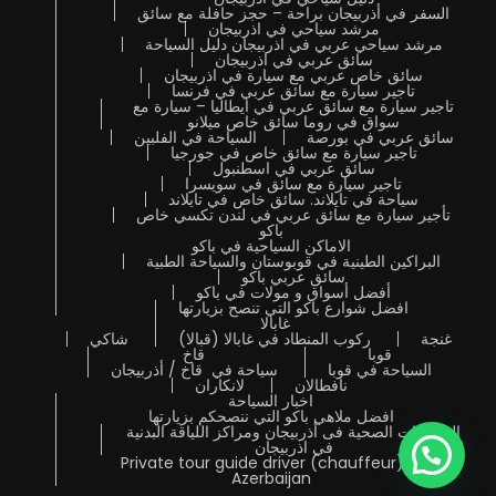
السفر في أذربيجان براحة – حجز حافلة مع سائق
مرشد سياحي في اذربيجان
مرشد سياحي عربي في اذربيجان دليل السياحة
سائق عربي في اذربيجان
سائق خاص عربي مع سيارة في اذربيجان
تاجير سيارة مع سائق عربي في فرنسا
تاجير سيارة مع سائق عربي في ايطاليا – سيارة مع
سواق في روما سائق خاص ميلانو
سائق عربي في بورصة
السياحة في الفلبين
تاجير سيارة مع سائق خاص في جورجيا
سائق عربي في اسطنبول
تاجير سيارة مع سائق في سويسرا
سياحة في تايلاند. سائق خاص في تايلاند
تأجير سيارة مع سائق عربي في لندن تكسي خاص
باكو
الاماكن السياحية في باكو
البراكين الطينية في قوبوستان والسياحة الطبية
سائق عربي باكو
أفضل أسواق و مولات في باكو
افضل شوارع باكو التي تنصح بزيارتها
غابالا
غنجة
ركوب المنطاد في غابالا (قبالا)
شاكي
قوبا
قاخ
السياحة في قوبا
سياحة في قاخ / أذربيجان
نافطالان
لانكاران
اخبار السياحة
افضل ملاهي باكو التي ننصحكم بزيارتها
المنتجعات الصحية فى أذربيجان ومراكز اللياقة البدنية
في اذربيجان
Private tour guide driver (chauffeur) in
Azerbaijan