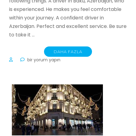
following things. A driver in Baku, Azerbaijan, who
is experienced. He makes you feel comfortable
within your journey. A confident driver in
Azerbaijan. Perfect and excellent service. Be sure
to take it …
DAHA FAZLA
Private
bir yorum yapın
tour
guide
driver
(chauffeur)
in
Azerbaijan
için