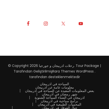
Tour Package |
.
رحلات اذربيجان و جورجيا
© Copyright 2026
Tarafından Geliştirilmiş
Rara Themes
WordPress
.
tarafından desteklenmektedir
السياحة في اذربيجان
معلومات عامة عن اذربيجان
بعض المعلومات المفيدة عن السياحة في اذربيجان
شهر رمضان في أذربيجان
اذربيجان في الشتاء السياحة الشتوية
برامج سياحية في اذربيجان
المحميات الطبيعية في اذربيجان
جبال القوقاز في اذربيجان