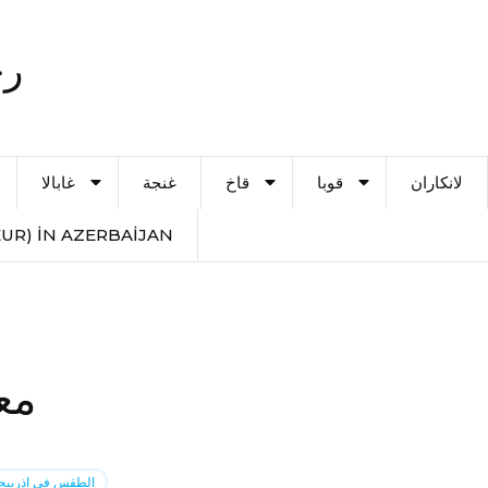
رح
لانكاران
قوبا
قاخ
غنجة
غابالا
UR) IN AZERBAIJAN
مع
الطقس في اذربيج