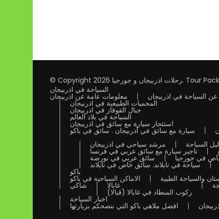
Tour Pack
.
رحلات اذربيجان و جورجيا
© Copyright 2026
السياحة في اذربيجان
عن السياحة في اذربيجان
معلومات عامة عن اذربيجان
المحميات الطبيعية في اذربيجان
جبال القوقاز في اذربيجان
السياحة في بلاد العالم
استئجار سيارة مع سائق في اذربيجان
ن
سيارة مع سائق في أذربيجان . سائق في باكو
يل السياحة
مرشد سياحي في اذربيجان
تاجير سيارة مع سائق عربي في فرنسا
خاص في جورجيا
سائق عربي في بورصة
سياحة في تايلاند. سائق خاص في تايلاند
باكو
تان والسياحة الطبية
الاماكن السياحية في باكو
جة
غابالا
شاكي
ركوب المنطاد في غابالا (قبالا)
اخبار السياحة
ذربيجان
افضل ملاهي باكو التي ننصحكم بزيارتها