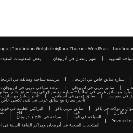
age | Tarafından Geliştirilmiş
Rara Themes
WordPress
. tarafınd
سياحة الشتوية
شهر رمضان في أذربيجان
بعض المعلومات المفيدة 
سيارة سائق خاص في اذربيجان
مرشدة سياحية وسائقة في اذربيجا
جان
سائق عربي في اذربيجان
مرشد سياحي عربي في اذربيجان دل
سيارة مع سائق عربي في ايطاليا – سيارة مع سواق في روما سائق خاص ميلانو
ئق في سويسرا
سائق عربي في اسطنبول
تاجير سيارة مع سائق 
تأجير سيارة مع سائق عربي في لندن تكسي خاص
اق و مولات في باكو
سائق عربي باكو
البراكين الطينية في قوبوس
لانكاران
قوبا
قاخ
غن
السياحة في قوبا
سياحة في قاخ / أذربيجان
Private to
المنتجعات الصحية فى أذربيجان ومراكز اللياقة البدنية في ا