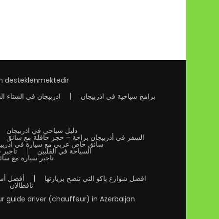
an desteklenmektedir
برامج سياحية في اذربيجان
اذربيجان في الشتاء ال
دليل سياحي في اذربيجان
السفر في أذربيجان براحة – حجز حافلة مع سائق
سائق خاص عربي مع سيارة في اذربي
السياحة في الفلبين
تاجير 
تاجير سيارة مع سا
افضل شوارع باكو التي تنصح بزيارتها
أفضل أسو
نافطالان
ur guide driver (chauffeur) in Azerbaijan