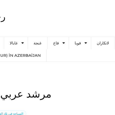
رح
لانكاران
قوبا
قاخ
غنجة
غابالا
UR) IN AZERBAIJAN
مرشد عربي 
السياحة في بلاد الع