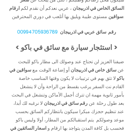
السائق الخاص في اذربيجان
، عربي نعدكم أن نقدم لكم
ارقام
مستوى طيبة ويليق بها أتلعب في دوري المحترفين.
سواقين
رقم سائق عربي في اذربيجان
00994705936789
< استئجار سيارة مع سائق في باكو >
ضيفنا العزيز لن تحتاج عند وصولك الى مطار باكو للبحث
عن
سائق خاص في اذربيجان
أو إضاعة الوقت مع
سواقين في
باكو
لا تثق بهم في ترتيبات لا يكون وقتها المناسب خاصة
القادم نت السفر يرغب بقسط من الراحة وأن لا ينشغل
بأمور ثانوية مهمة ان تترك أجمل الأماكن وتنشغل في البحث
بعد طول رحلة عن
رقم سائق في اذربيجان
لا نرغبه لك أبدا،
عند تنظيم حجزك مبكرا سيكون بانتظاركم السائق بحسب
موعد وصولكم يتم استقبالكم من المطار، أولا وليس باكو
فحسب بل كافة المدن يتواجد بها ارقام و
اسعار السائقين في