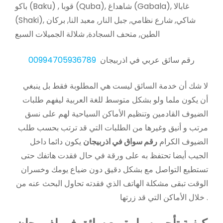
باكو (Baku) , قوبا (Quba), شاهداغ (Gabala), غابالا
(Shaki), شاكي, شارع نظامي, جبل النار, معبد النا, بركان
الطين, متحف السجادة, شلالة الجميلات السبع
رقم سائق عربي في اذربيجان
00994705936789
لا شك أن خدمة السائق ليست هي المطلوبة فقط بل ينبغي
أن يكون ملما ولو بشكل متوسط للغة العربية ليفهم طلبات
الضيوف القادمين وتنظيم الأماكن السياحية لهم على نسق
مرتب و أنيق وغيرها من الطلبات التي قد ترتب بحسب طلب
الضيوف الكرام
رقم سواق في اذربيجان
يكون دائما داخل
الجيب أيضا تحتفظ به على ورقة في حال فقدت هاتفك حتى
تستطيع التواصل مع بشكل دقيق دون ضياع يومك وخسران
الوقت تبقى مشكلة الهاتف الذي فقدته تحاول البحث عنه من
خلال الأماكن التي قد زرتها .