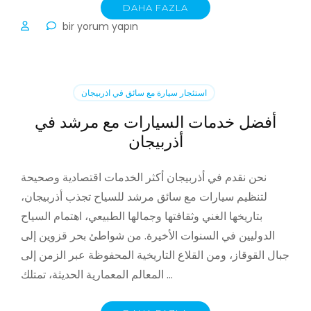
DAHA FAZLA
السفر
bir yorum yapın
في
أذربيجان
براحة
–
استئجار سيارة مع سائق في اذربيجان
حجز
حافلة
أفضل خدمات السيارات مع مرشد في
مع
أذربيجان
سائق
için
نحن نقدم في أذربيجان أكثر الخدمات اقتصادية وصحيحة
لتنظيم سيارات مع سائق مرشد للسياح تجذب أذربيجان،
بتاريخها الغني وثقافتها وجمالها الطبيعي، اهتمام السياح
الدوليين في السنوات الأخيرة. من شواطئ بحر قزوين إلى
جبال القوقاز، ومن القلاع التاريخية المحفوظة عبر الزمن إلى
المعالم المعمارية الحديثة، تمتلك …