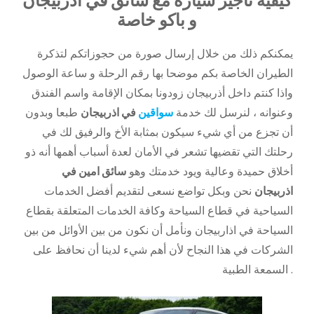
كيفية تأجير سيارة مع سائق في اذربيجان
و باكو خاصة
يمكنكم ذلك من خلال إرسال صورة من حجوزاتكم لتذكرة
الطيران الخاصة بكم موضحا بها رقم الرحلة و ساعة الوصول
واذا كنتم داخل أذربيجان زودونا بمكان الإقامة واسم الفندق
وعنوانه ، لنرسل لك خدمة
سواقين
في اذربيجان
طبعا وبدون
أن تجزع من أي شيء سيكون بمثابة الأخ والرفيق لك في
رحلتك التي تقضيها تشعر في الأمان لعدة أسباب أهمها أنه ذو
أخلاق حميدة وعالية ويود خدمتك وهو
سائق امين في
اذربيجان
نحن وبكل تواضع نسعى لتقديم أفضل الخدمات
السياحية في قطاع السياحة وكافة الخدمات المتعلقة بقطاع
السياحة في اذاربيجان ونأمل أن نكون من بين الأوائل من بين
الشركات في هذا النجاح لأن أهم شيء لدينا أن نحافظ على
السمعة الطبية .