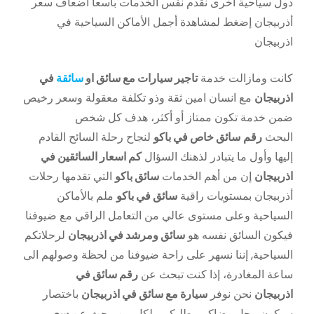
دول سياحية أخرى نقدم نفس الخدمات بأسعا أضعاف سعر
أذربيجان إضغط لمشاهدة أجمل الأماكن السياحية في
اذربيجان
كانت ومازالت خدمة
تاجير سيارات مع سائق او
سائقة
في
اذربيجان
مع انسان امين ثقة وذو تكلفة معقولة وسعر رخيص
ضمن خدمة تكون ممتاز أو أكثر، هدف كل شخص
البحث
رقم
سائق خاص في باكو
لنجاح رحلة السائح القادم
إليها وأول ما يتبادر لذهنك السؤال
كم اسعار السائقين في
اذربيجان
إن من أهم الخدمات
سائق باكو
التي تقدمها رحلات
أذربيجان بمستويات راقية
سائق في باكو
ملم بالأماكن
السياحية وعلى مستوى عالي من التعامل الراقي مع ضيوفنا
فيكون السائق نفسه هو
سائق ومرشد في اذربيجان
لرحلاتكم
السياحية, إننا نسهر على راحة ضيوفنا من لحظة وصولهم الى
ساعة المغادرة، إذا كنت تبحث عن
رقم سائق في
اذربيجان
نحن نوفر
سيارة مع سائق في اذربيجان
باختصار
سيكون محل رضاكم وطلبكم ، لكل من يبحث عن
سعر