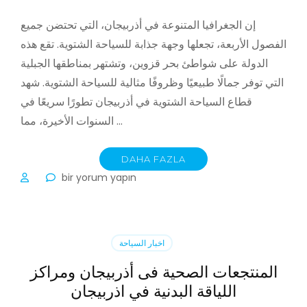
إن الجغرافيا المتنوعة في أذربيجان، التي تحتضن جميع
الفصول الأربعة، تجعلها وجهة جذابة للسياحة الشتوية. تقع هذه
الدولة على شواطئ بحر قزوين، وتشتهر بمناطقها الجبلية
التي توفر جمالًا طبيعيًا وظروفًا مثالية للسياحة الشتوية. شهد
قطاع السياحة الشتوية في أذربيجان تطورًا سريعًا في
السنوات الأخيرة، مما …
DAHA FAZLA
السياحة
bir yorum yapın
الشتوية
في
أذربيجان:
جمال
اخبار السياحة
الطبيعة
وفرص
المنتجعات الصحية فى أذربيجان ومراكز
لا
اللياقة البدنية في اذربيجان
حصر
لها