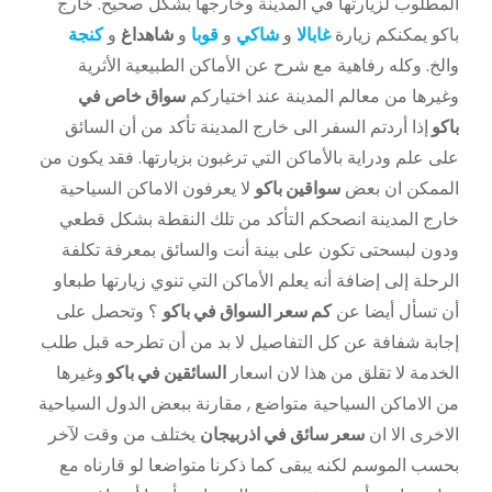
المطلوب لزيارتها في المدينة وخارجها بشكل صحيح. خارج
باكو يمكنكم زيارة
غابالا
و
شاكي
و
قوبا
و
شاهداغ
و
كنجة
والخ. وكله رفاهية مع شرح عن الأماكن الطبيعية الأثرية
وغيرها من معالم المدينة عند اختياركم
سواق خاص في
باكو
إذا أردتم السفر الى خارج المدينة تأكد من أن السائق
على علم ودراية بالأماكن التي ترغبون بزيارتها. فقد يكون من
الممكن ان بعض
سواقين باكو
لا يعرفون الاماكن السياحية
خارج المدينة انصحكم التأكد من تلك النقطة بشكل قطعي
ودون لبسحتى تكون على بينة أنت والسائق بمعرفة تكلفة
الرحلة إلى إضافة أنه يعلم الأماكن التي تنوي زيارتها طبعاو
أن تسأل أيضا عن
كم سعر السواق في باكو
؟ وتحصل على
إجابة شفافة عن كل التفاصيل لا بد من أن تطرحه قبل طلب
الخدمة لا تقلق من هذا لان اسعار
السائقين في باكو
وغيرها
من الاماكن السياحية متواضع , مقارنة ببعض الدول السياحية
الاخرى الا ان
سعر سائق في اذربيجان
يختلف من وقت لآخر
بحسب الموسم لكنه يبقى كما ذكرنا
متواضعا لو قارناه مع