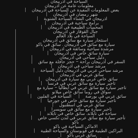
السياحة في اذربيجان
معلومات عامة عن اذربيجان
بعض المعلومات المفيدة عن السياحة في اذربيجان
شهر رمضان في أذربيجان
اذربيجان في الشتاء السياحة الشتوية
برامج سياحية في اذربيجان
المحميات الطبيعية في اذربيجان
جبال القوقاز في اذربيجان
السياحة في بلاد العالم
استئجار سيارة مع سائق في اذربيجان
سيارة مع سائق في أذربيجان . سائق في باكو
مرشدة سياحية وسائقة في اذربيجان
سيارة سائق خاص في اذربيجان
دليل سياحي في اذربيجان
السفر في أذربيجان براحة – حجز حافلة مع سائق
مرشد سياحي في اذربيجان
مرشد سياحي عربي في اذربيجان دليل السياحة
سائق عربي في اذربيجان
سائق خاص عربي مع سيارة في اذربيجان
تاجير سيارة مع سائق عربي في فرنسا
تاجير سيارة مع سائق عربي في ايطاليا – سيارة مع
سواق في روما سائق خاص ميلانو
سائق عربي في بورصة
السياحة في الفلبين
تاجير سيارة مع سائق خاص في جورجيا
سائق عربي في اسطنبول
تاجير سيارة مع سائق في سويسرا
سياحة في تايلاند. سائق خاص في تايلاند
تأجير سيارة مع سائق عربي في لندن تكسي خاص
باكو
الاماكن السياحية في باكو
البراكين الطينية في قوبوستان والسياحة الطبية
سائق عربي باكو