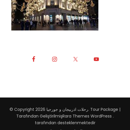
Tour Package |
.
رحلات اذربيجان و جورجيا
© Copyright 2026
Tarafından Geliştirilmiş
Rara Themes
WordPress
.
tarafından desteklenmektedir