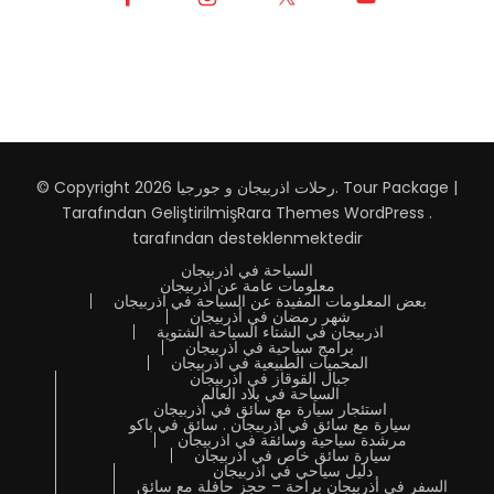
Tour Package |
.
رحلات اذربيجان و جورجيا
© Copyright 2026
Tarafından Geliştirilmiş
Rara Themes
WordPress
.
tarafından desteklenmektedir
السياحة في اذربيجان
معلومات عامة عن اذربيجان
بعض المعلومات المفيدة عن السياحة في اذربيجان
شهر رمضان في أذربيجان
اذربيجان في الشتاء السياحة الشتوية
برامج سياحية في اذربيجان
المحميات الطبيعية في اذربيجان
جبال القوقاز في اذربيجان
السياحة في بلاد العالم
استئجار سيارة مع سائق في اذربيجان
سيارة مع سائق في أذربيجان . سائق في باكو
مرشدة سياحية وسائقة في اذربيجان
سيارة سائق خاص في اذربيجان
دليل سياحي في اذربيجان
السفر في أذربيجان براحة – حجز حافلة مع سائق