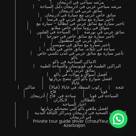
مرشد سياحي في اذربيجان
مرشد سياحي عربي في اذربيجان دليل السياحة
سائق عربي في اذربيجان
سائق خاص عربي مع سيارة في اذربيجان
تاجير سيارة مع سائق عربي في فرنسا
تاجير سيارة مع سائق عربي في ايطاليا – سيارة مع
سواق في روما سائق خاص ميلانو
سائق عربي في بورصة
السياحة في الفلبين
تاجير سيارة مع سائق خاص في جورجيا
سائق عربي في اسطنبول
تاجير سيارة مع سائق في سويسرا
سياحة في تايلاند. سائق خاص في تايلاند
تأجير سيارة مع سائق عربي في لندن تكسي خاص
باكو
الاماكن السياحية في باكو
البراكين الطينية في قوبوستان والسياحة الطبية
سائق عربي باكو
أفضل أسواق و مولات في باكو
افضل شوارع باكو التي تنصح بزيارتها
غابالا
غنجة
ركوب المنطاد في غابالا (قبالا)
شاكي
قوبا
قاخ
السياحة في قوبا
سياحة في قاخ / أذربيجان
نافطالان
لانكاران
اخبار السياحة
افضل ملاهي باكو التي ننصحكم بزيارتها
المنتجعات الصحية فى أذربيجان ومراكز اللياقة البدنية
في اذربيجان
Private tour guide driver (chauffeur) in
Azerbaijan