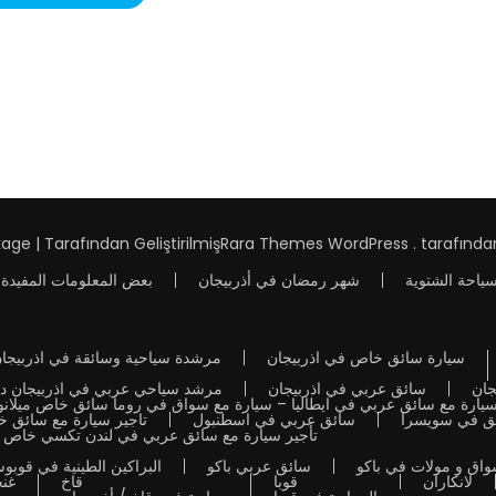
age | Tarafından Geliştirilmiş
Rara Themes
WordPress
. tarafınd
سياحة الشتوية
شهر رمضان في أذربيجان
بعض المعلومات المفيدة 
سيارة سائق خاص في اذربيجان
مرشدة سياحية وسائقة في اذربيجا
جان
سائق عربي في اذربيجان
مرشد سياحي عربي في اذربيجان دل
سيارة مع سائق عربي في ايطاليا – سيارة مع سواق في روما سائق خاص ميلانو
ئق في سويسرا
سائق عربي في اسطنبول
تاجير سيارة مع سائق 
تأجير سيارة مع سائق عربي في لندن تكسي خاص
اق و مولات في باكو
سائق عربي باكو
البراكين الطينية في قوبوس
لانكاران
قوبا
قاخ
غن