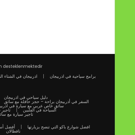
an desteklenmektedir
برامج سياحية في اذربيجان
اذربيجان في الشتاء ال
دليل سياحي في اذربيجان
السفر في أذربيجان براحة – حجز حافلة مع سائق
سائق خاص عربي مع سيارة في اذربي
السياحة في الفلبين
تاجير 
تاجير سيارة مع سا
افضل شوارع باكو التي تنصح بزيارتها
أفضل أسو
نافطالان