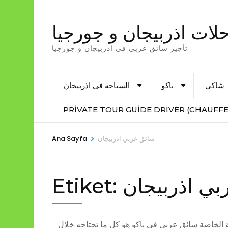
İçeriğe
atla
لات اذربيجان و جورجيا
(Enter
تأجير سائق عربي في اذربيجان و جورجيا
tuşuna
basın)
شاكي
باكو
السياحة في اذربيجان
PRIVATE TOUR GUIDE DRIVER (CHAUFFE
>
سائق عربي اذربيجان
Ana Sayfa
ي اذربيجان
Etiket:
مة الخاصة سائق عربي في باكو هو كل ما تحتاجه خلال