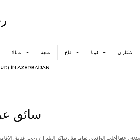
رح
لانكاران
قوبا
قاخ
غنجة
غابالا
UR) IN AZERBAIJAN
سائق عرب
ستغني عنها أغلب الوافدين تماما مثل تذاكر الطيران وحجز فنادق الاقا