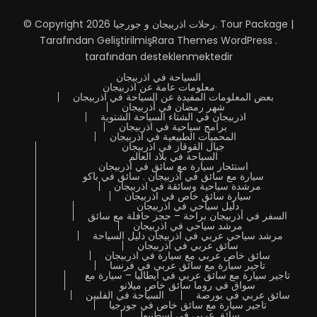
Tour Package |
.
رحلات اذربيجان و جورجيا
© Copyright 2026
Tarafından Geliştirilmiş
Rara Themes
WordPress
.
tarafından desteklenmektedir
السياحة في اذربيجان
معلومات عامة عن اذربيجان
بعض المعلومات المفيدة عن السياحة في اذربيجان
شهر رمضان في أذربيجان
اذربيجان في الشتاء السياحة الشتوية
برامج سياحية في اذربيجان
المحميات الطبيعية في اذربيجان
جبال القوقاز في اذربيجان
السياحة في بلاد العالم
استئجار سيارة مع سائق في اذربيجان
سيارة مع سائق في أذربيجان . سائق في باكو
مرشدة سياحية وسائقة في اذربيجان
سيارة سائق خاص في اذربيجان
دليل سياحي في اذربيجان
السفر في أذربيجان براحة – حجز حافلة مع سائق
مرشد سياحي في اذربيجان
مرشد سياحي عربي في اذربيجان دليل السياحة
سائق عربي في اذربيجان
سائق خاص عربي مع سيارة في اذربيجان
تاجير سيارة مع سائق عربي في فرنسا
تاجير سيارة مع سائق عربي في ايطاليا – سيارة مع
سواق في روما سائق خاص ميلانو
سائق عربي في بورصة
السياحة في الفلبين
تاجير سيارة مع سائق خاص في جورجيا
سائق عربي في اسطنبول