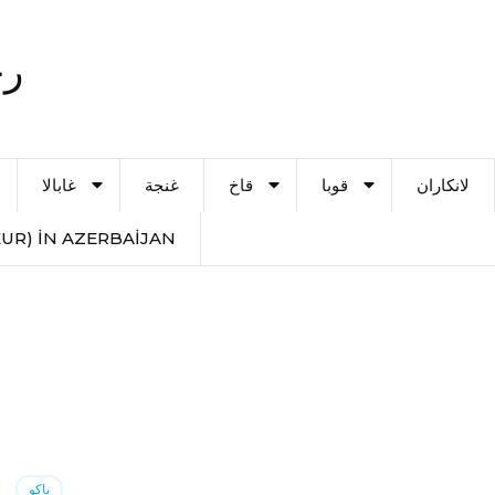
رح
لانكاران
قوبا
قاخ
غنجة
غابالا
UR) IN AZERBAIJAN
باكو