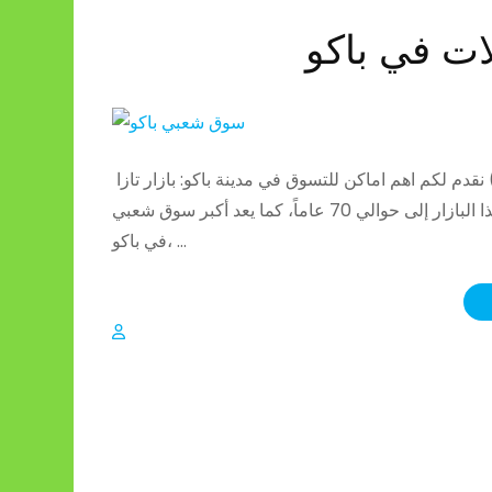
ت في باكو
نقدم لكم اهم اماكن للتسوق في مدينة باكو: بازار تازا (Taza bazaar) يقع هذا السوق في مركز مدينة باكو، وتحديداً في
منتصف الطريق بين شارع نظامي ومحطة مترو 28 مايو، ويعود تاريخ هذا البازار إلى حوالي 70 عاماً، كما يعد أكبر سوق شعبي
في باكو، …