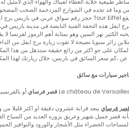
ناظر طبيعية خلابة العطاء لعيناك والهواء الذي لامثيل له
ن وما قد تجده في الشوارع المزدحمة الصخب المصحوبة
حجز رقم سواق عربي في باريس برج ايفل أو بال
رج ايفل هذه التحفة الفنية النابضة في مدينة باريس في 
حبه الكثير نهر السين وهو بمثابة أهم الرموز لفرنسا لا 
لاين زائر سنويا نصيحة لا تفوت زيارة برج ايفل من الداخل 
لمكان على جو اكثر من رائع حقيقة ستذهل من هذا المك
باريس، خلال زيارتك لهذا المكان .
اجير سيارات مع سائق
و بالفرنسية Le château de Versailles
قصر فرساي
صر فرساي
يبعد قرابة عشرون دقيقة او اكثر قليلا من
أنه قصر جميل شهير وعريق يزوره العديد من السياح ال
لمساحات الخضراء مثل الأشجار والورود والنوافير الجمي