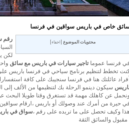
ائق خاص في باريس
سواقين في فرنسا
رقم س
محتويات الموضوع
[
اخفاء
]
السياح
لكن يب
ي فرنسا عموما
تاجير سيارات في باريس مع سائق
واحد
نت تخطط لتنظيم برنامج سياحي في فرنسا باريس عل
فراد عائلتك هنا في فرنسا سنجيبك على كافة استفسارا
اريس
سيكون دينمو الرحلة بك لتنظيمها من الألف إلى ا
نحمل عن كاهلك مهمة قد تستغرق وقتا طويلا البحث ع
ي حيرة من أمرك عند وصولك أو باريس ،ارقام سواقين
ذا وكيف تحصل على ما تريده على رقم ،
سواق في بار
سائق الثقة .