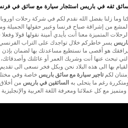
ائق ثقه في باريس
استئجار
سيارة مع سائق في فرنس
نا وما زلنا بفضل الله نقدم لكم في شركة رحلات اوروب
لمشع من إشراقة صباح فرنسا وعبير حقولها الجميلة 
لرحلات المتميزة معنا أنت بأيدي أمينة نقولها قولا وفعلا 
اريس
يسر خاطركم خلال تواجدك على التراب الفرنسي 
رافقك هو أقصى ما نستطيع مساعدتك بها لضمان بإذن ال
لتي تبحث عنها أنت وشريك العمر أو عائلتك وأصدقائك، أ
لقيام بها الى هذه البلاد نحن وبكل فخر نسعى الى تقدي
متنان لكم
تاجير سيارة مع سائق باريس
خاصة وفي مختلف 
متكررة رغم ما يتحلى به
السائقين في باريس
من أخلاق 
 اللغة العربية والإنجليزية على أقل تقدير .