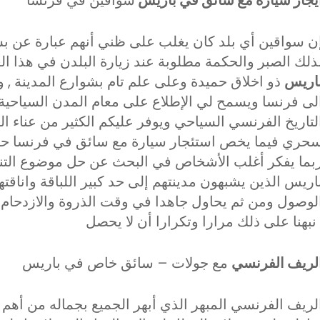
ن سواقين أي بلد كان يغلب على ظني أنهم عبارة عن بش
ذلك الصبر والحكمة مطلوبة عند زيارة البلدن في هذا ال
اريس
ذو اخلاق حميدة وعلى علم تام بشوارع المدينة , وا
لى فرنسا ويسمح لي الإطلاع على معام المدن السياح
لتاريخ الفرنسي السياحي ويوفر عليكم الكثير من عناء ا
حري فيما يخص استئجار سيارة مع سائق في فرنسا ح
بما يفكر أغلب الأشخاص في البحث عن حل موضوع التنق
اريس الذين يشبهون مدينتهم إلى حد كبير اللباقة واناق
لوصول ومن ثم يحاول جاهدا في وقت الذروة والازدحام
ارا وتكرارا أن لا يحصل .
لريف الفرنسي
مع جولات – سائق خاص في باريس
لريف الفرنسي المبهر الذي أبهر الجميع بجماله من أهم