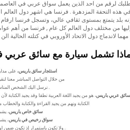
لبك لرقم من احد الذين يعمل سواق عربي في العاصمة
ي هذه التحفة المزدهرة . فرنسا هي اشهر دول العالم الطبخ
نه بلد يتمتع بمستوى ثقافي عالي، وتسجل فرنسا ارقام ف
ليها من مختلف دول العالم كل عام , فرنسا من أهم عوام
وروبي في كتلته الحالية الن نشاهدها جميعا .
اذا تشمل سيارة مع سائق عربي ف
،استئجار سائق باريس،
على مدار 24 ساعة في أي وقت يمكن أن نقوم بتلب
من خلال التواصل المباشر معنا لنق
نرسل اليك الشخص المناسب الذي سيكون السائق الخاص بك ومرشد يرافقك .
ائق عربي باريس
، هو من يجيد اللغة العربية نطقا وقد يجيد الكتابة 
الكتابة ونهم من يجيد القراءة والكتابة والخطاب مع
سائق خاص باريس
، يش
سواق رخيص في باريس
، يش
ولا تكون باستمرار إذ تكون ضمن اوقات محددة وقت ذروة الموسم من الصعوبة بمكان .