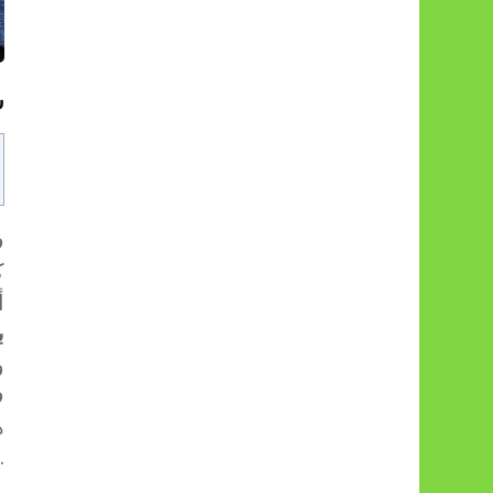
س
ف
ك
أ
ب
و
ف
ه
مقبول وال