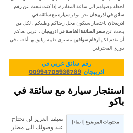
لحظة وصولهم الى ساعة المغادرة، إذا كنت تبحث عن
رقم
سائق في اذربيجان
نحن نوفر
سيارة مع سائقة في
اذربيجان
باختصار سيكون محل رضاكم وطلبكم ، لكل من
يبحث عن
سعر السائقة الخاصة في اذربيجان
، عربي نعدكم
أن نقدم لكم
ارقام سواقين
مستوى طيبة ويليق بها أتلعب في
دوري المحترفين
رقم سائق عربي في
اذربيجان
00994705936789
استئجار سيارة مع سائقة في
باكو
ضيفنا العزيز لن تحتاج
محتويات الموضوع
[
اخفاء
]
عند وصولك الى مطار