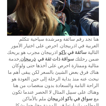
هنا تجد رقم سائقة ومرشدة سياحية تتكلم
العربية في اذربيجان. احرص على اختيار الأمور
التالية
سائقة في
باكو
اذربيجان مجرب هو يريحك
ضمن رحلتك
سواقة ذات ثقة في
ذربيجان
خدمة
مثالية وممتازة احرص على أخذها حتى ولوكان
هناك فرق بعض الشيئ بالسعر لكن يبقى أهم ما
نبحث عنه منذ بداية الرحلة إلى حين العودة هو
الراحة التامة والسعادة بدون منغصات من هنا
وهناك على سبيل المثال لا الحصر عندما تكون
مع
سواق في باكو اذربيجان
ملم بالأماكن
المطلوب لزيارتها في المدينة وخارجها بشكل