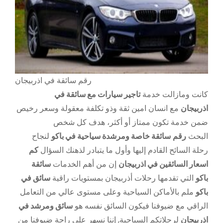
رقم سائقة في اذربيجان
كانت ومازالت خدمة
تاجير سيارات مع سائقة في
اذربيجان
مع انسان امين ثقة وذو تكلفة معقولة وسعر رخيص
ضمن خدمة تكون ممتاز أو أكثر، هدف كل شخص
البحث
رقم
سائقة خاصة ومرشدة سياحية في باكو
لنجاح
رحلة السائح القادم إليها وأول ما يتبادر لذهنك السؤال
كم
اسعار السائقين في اذربيجان
إن من أهم الخدمات
سائقة
باكو
التي تقدمها رحلات أذربيجان بمستويات راقية
سائق في
باكو
ملم بالأماكن السياحية وعلى مستوى عالي من التعامل
الراقي مع ضيوفنا فيكون السائق نفسه هو
سائق ومرشد في
اذربيجان
لرحلاتكم السياحية, إننا نسهر على راحة ضيوفنا من