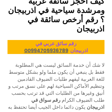
كيف احجز سائقة عربية
ومرشدة سياحية في اذربيجان
؟ رقم أرخص
سائقة في
اذربيجان
رقم سائق عربي في
اذربيجان
00994705936789
لا شك أن خدمة السائق ليست هي المطلوبة
فقط بل ينبغي أن يكون ملما ولو بشكل متوسط
للغة العربية ليفهم طلبات الضيوف القادمين
وتنظيم الأماكن السياحية لهم على نسق مرتب و
أنيق وغيرها من الطلبات التي قد ترتب بحسب
طلب الضيوف الكرام
رقم سواق في
اذربيجان
يكون دائما داخل الجيب أيضا تحتفظ به