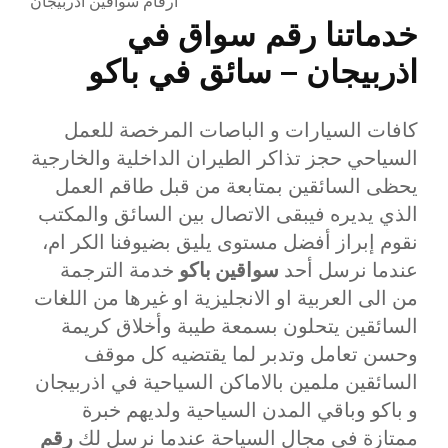
ارقام سواقين اذربيجان
خدماتنا رقم سواق في
اذربيجان – سائق في باكو
كافات السيارات و الباصات المرخصة للعمل
السياحي حجز تذاكر الطيران الداخلية والخارجية
يحظى السائقين بمتابعة من قبل طاقم العمل
الذي يديره فيبقى الاتصال بين السائق والمكتب
نقوم إبراز أفضل مستوى يليق بضيوفنا الكر ام،
عندما نرسل أحد
سواقين باكو
خدمة الترجمة
من الى العربية او الانجليزية او غيرها من اللغات
السائقين يتحلون بسمعة طيبة وأخلاق كريمة
وحسن تعامل وتدبر لما يقتضيه كل موقف
السائقين ملمين بالاماكن السياحية في اذربيجان
و باكو وباقي المدن السياحية ولديهم خبرة
ممتازة في مجال السياحة عندما نرسل لك
رقم