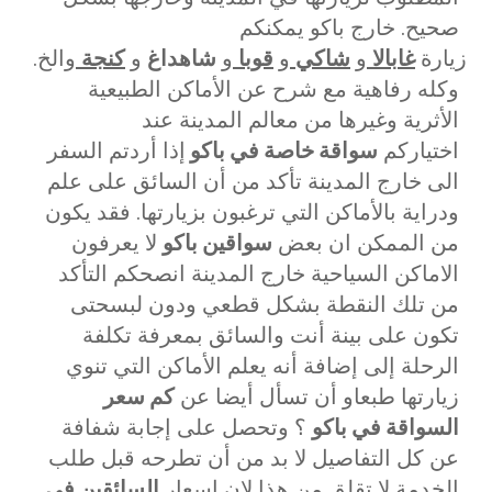
صحيح. خارج باكو يمكنكم
زيارة
غابالا
و
شاكي
و
قوبا
و
شاهداغ
و
كنجة
والخ.
وكله رفاهية مع شرح عن الأماكن الطبيعية
الأثرية وغيرها من معالم المدينة عند
اختياركم
سواقة خاصة في باكو
إذا أردتم السفر
الى خارج المدينة تأكد من أن السائق على علم
ودراية بالأماكن التي ترغبون بزيارتها. فقد يكون
من الممكن ان بعض
سواقين باكو
لا يعرفون
الاماكن السياحية خارج المدينة انصحكم التأكد
من تلك النقطة بشكل قطعي ودون لبسحتى
تكون على بينة أنت والسائق بمعرفة تكلفة
الرحلة إلى إضافة أنه يعلم الأماكن التي تنوي
زيارتها طبعاو أن تسأل أيضا عن
كم سعر
السواقة في باكو
؟ وتحصل على إجابة شفافة
عن كل التفاصيل لا بد من أن تطرحه قبل طلب
الخدمة لا تقلق من هذا لان اسعار
السائقين في