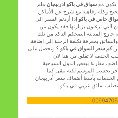
 تكون مع
سواق في باكو اذربيجان
ملم
حيح وكله رفاهية مع شرح عن الأماكن
اق خاص في باكو
إذا أردتم السفر الى
ن التي ترغبون بزيارتها فقد يكون من
ة خارج المدينة انصحكم التأكد من تلك
لسائق بمعرفة تكلفة الرحلة إلى إضافة
عن
كم سعر السواق في باكو
؟ وتحصل على
ب الخدمة لا تقلق من هذا لان
اضع , مقارنة ببعض الدول السياحية
ر بحسب الموسم لكنه يبقى كما
س الخدمات بأسعا أضعاف سعر أذربيجان
لتصلب سائق عربي في باكو
00994705