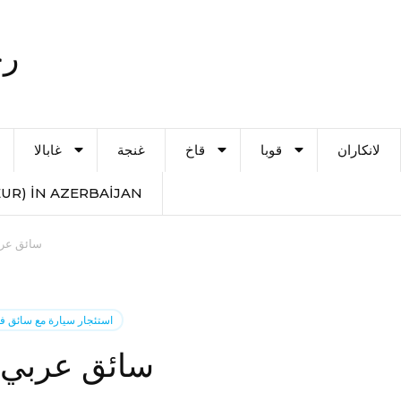
رح
لانكاران
قوبا
قاخ
غنجة
غابالا
UR) IN AZERBAIJAN
سائق عرب
استئجار سيارة مع سائق في
سائق عربي ب