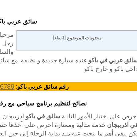
سائق عربي باك
مرحبا
محتويات الموضوع
[
اخفاء
]
رجل ام
والسا
ائق عربي في
باكو
عنده سيارة جديدة و نظيفة. مع سائ
اخل باكو و خارج باكو
رقم سائق عربي باكو
:
6789
نصائح لتنظيم برنامج سياحي مع رق
حرص على اختيار الأمور التالية
سائق في باكو
اذربيجان 
ي اذربيجان
خدمة مثالية وممتازة احرص على أخذها حت
كن يبقى أهم ما نبحث عنه منذ بداية الرحلة إلى حين الع