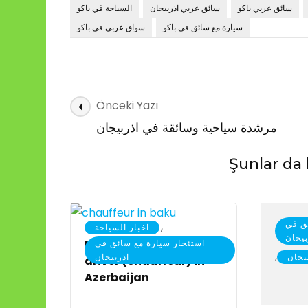
سائق عربي باكو
سائق عربي اذربيجان
السياحة في باكو
سيارة مع سائق في باكو
سواق عربي في باكو
Yazı
Önceki Yazı
dolaşımı
مرشدة سياحية وسائقة في اذربيجان
Şunlar da 
ق في
,
اخبار السياحة
بيجان
Private tour guide
استئجار سيارة مع سائق في
,
يجان
اذربيجان
driver (chauffeur) in
Azerbaijan