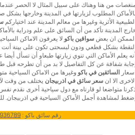
نغصات من هنا وهناك على سبيل المثال لا الحصر عندما
الأماكن المطلوب لزيارتها في المدينة وخارجها بشكل ص
لطبيعية الأثرية وغيرها من معالم المدينة عند اختياركم
سو
ارج المدينة تأكد من أن السائق على علم ودراية بالأماك
لممكن ان بعض
سواقين باكو
لا يعرفون الاماكن السياحي
لنقطة بشكل قطعي ودون لبسحتى تكون على بينة أنت وا
نه يعلم الأماكن التي تنوي زيارتها طبعاو أن تسأل أيضا 
جابة شفافة عن كل التفاصيل لا بد من أن تطرحه قبل طل
سعار
السائقين في باكو
وغيرها من الاماكن السياحية متو
لاخرى الا ان
سعر سائق في اذربيجان
يختلف من وقت لآخ
كرنا
متواضعا لو قارناه مع دول سياحية أخرى نقدم نف
ضغط لمشاهدة أجمل الأماكن السياحية في اذربيجان. ل
رقم سائق باكو :
936789