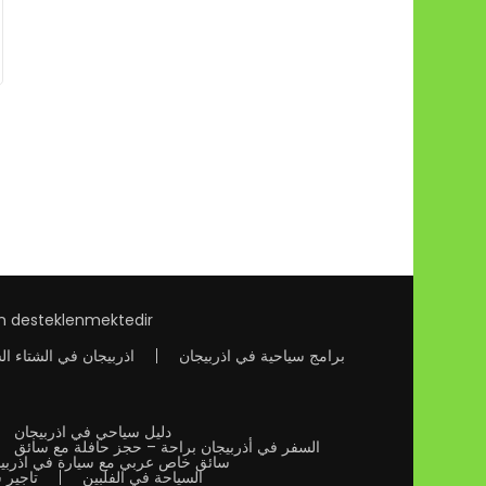
an desteklenmektedir
برامج سياحية في اذربيجان
اذربيجان في الشتاء ال
دليل سياحي في اذربيجان
السفر في أذربيجان براحة – حجز حافلة مع سائق
سائق خاص عربي مع سيارة في اذربي
السياحة في الفلبين
تاجير 