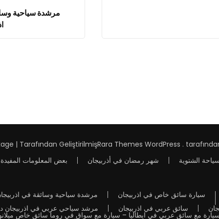
مرشدة سياحية وسا
اذ
age | Tarafından Geliştirilmiş
Rara Themes
WordPress
. tarafınd
سياحة الشتوية
شهر رمضان في أذربيجان
بعض المعلومات المفيدة 
سيارة سائق خاص في اذربيجان
مرشدة سياحية وسائقة في اذربيجا
جان
سائق عربي في اذربيجان
مرشد سياحي عربي في اذربيجان دل
سيارة مع سائق عربي في ايطاليا – سيارة مع سواق في روما سائق خاص ميلانو